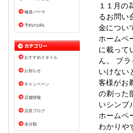
１１月の
極道パーマ
るお問い
予約のURL
金について
ホームペ
に載って
おすすめスタイル
ん。 ブ
いけない
お知らせ
客様がお
キャンペーン
の剃った
店舗情報
いシンプ
店長ブログ
ホームペ
未分類
わかりや