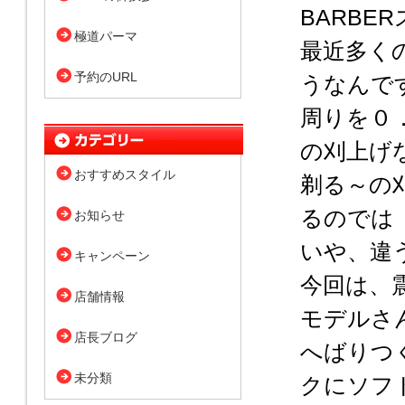
BARB
極道パーマ
最近多く
予約のURL
うなんで
周りを０
の刈上げ
おすすめスタイル
剃る～の
るのでは
お知らせ
いや、違
キャンペーン
今回は、
店舗情報
モデルさ
店長ブログ
へばりつ
未分類
クにソフ