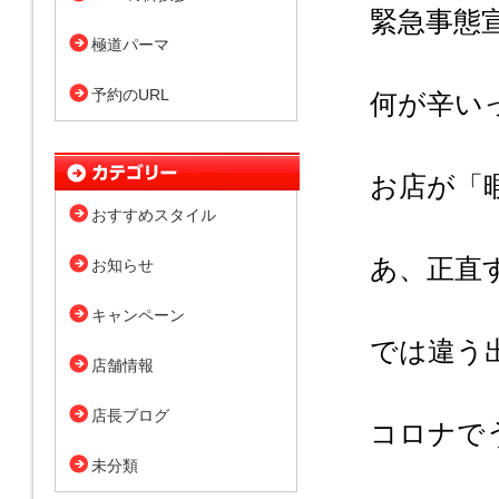
緊急事態
極道パーマ
予約のURL
何が辛い
お店が「暇
おすすめスタイル
あ、正直
お知らせ
キャンペーン
では違う
店舗情報
店長ブログ
コロナで
未分類