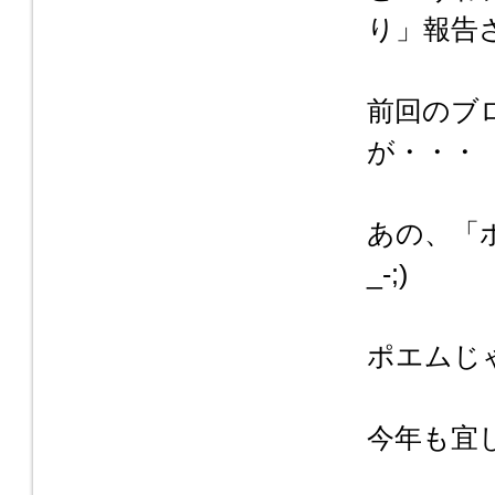
り」報告
前回のブ
が・・・
あの、「
_-;)
ポエムじゃ
今年も宜