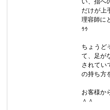
い、指へ
だけが上
理容師にと
ｩｩ
ちょうど
て、足が
されてい
の持ち方
お客様か
＾＾