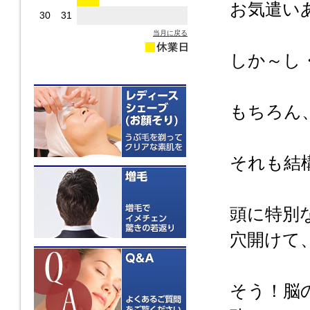
お気遣い
30
31
当月に戻る
しか～し
もちろん
それも結構ハ
頭に特別
穴開けて
そう！脳